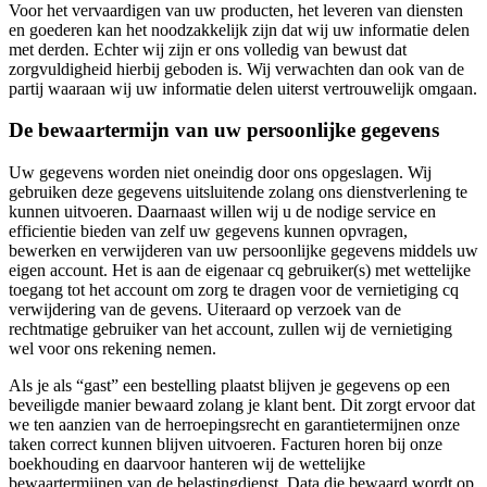
Voor het vervaardigen van uw producten, het leveren van diensten
en goederen kan het noodzakkelijk zijn dat wij uw informatie delen
met derden. Echter wij zijn er ons volledig van bewust dat
zorgvuldigheid hierbij geboden is. Wij verwachten dan ook van de
partij waaraan wij uw informatie delen uiterst vertrouwelijk omgaan.
De bewaartermijn van uw persoonlijke gegevens
Uw gegevens worden niet oneindig door ons opgeslagen. Wij
gebruiken deze gegevens uitsluitende zolang ons dienstverlening te
kunnen uitvoeren. Daarnaast willen wij u de nodige service en
efficientie bieden van zelf uw gegevens kunnen opvragen,
bewerken en verwijderen van uw persoonlijke gegevens middels uw
eigen account. Het is aan de eigenaar cq gebruiker(s) met wettelijke
toegang tot het account om zorg te dragen voor de vernietiging cq
verwijdering van de gevens. Uiteraard op verzoek van de
rechtmatige gebruiker van het account, zullen wij de vernietiging
wel voor ons rekening nemen.
Als je als “gast” een bestelling plaatst blijven je gegevens op een
beveiligde manier bewaard zolang je klant bent. Dit zorgt ervoor dat
we ten aanzien van de herroepingsrecht en garantietermijnen onze
taken correct kunnen blijven uitvoeren. Facturen horen bij onze
boekhouding en daarvoor hanteren wij de wettelijke
bewaartermijnen van de belastingdienst. Data die bewaard wordt op