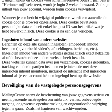
2 dagen geldig en cookies voor schermweergave opties 1 jaar. Als je
“Herinner mij” selecteert, wordt je login 2 weken bewaard. Zodra je
uitlogt van jouw account, worden login cookies verwijderd.
Wanneer je een bericht wijzigt of publiceert wordt een aanvullende
cookie door je browser opgeslagen. Deze cookie bevat geen
persoonlijke data en heeft enkel het post ID van het artikel wat je
hebt bewerkt in zich. Deze cookie is na een dag verlopen.
Ingesloten inhoud van andere websites
Berichten op deze site kunnen ingesloten (embedded) inhoud
bevatten (bijvoorbeeld video’s, afbeeldingen, berichten, etc.).
Ingesloten inhoud van andere websites gedraagt zich exact hetzelfde
alsof de bezoeker deze andere website heeft bezocht.
Deze websites kunnen data over jou verzamelen, cookies gebruiken,
tracking van derde partijen insluiten en je interactie met deze
ingesloten inhoud monitoren, inclusief de interactie met ingesloten
inhoud als je een account hebt en ingelogd bent op die website.
Beveiliging van de vastgelegde persoonsgegevens
MailingCentre neemt de bescherming van jouw gegevens serieus en
neemt passende maatregelen om misbruik, verlies, onbevoegde
toegang, ongewenste openbaarmaking en ongeoorloofde wijziging
tegen te gaan. Zoals het hanteren van wachtwoorden.