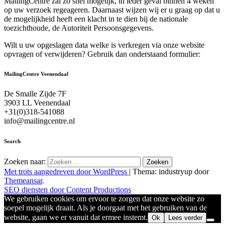
MailingCentre zal zo snel mogelijk, in ieder geval binnen 4 weken
op uw verzoek regeageren. Daarnaast wijzen wij er u graag op dat u
de mogelijkheid heeft een klacht in te dien bij de nationale
toezichthoude, de Autoriteit Persoonsgegevens.
Wilt u uw opgeslagen data welke is verkregen via onze website
opvragen of verwijderen? Gebruik dan onderstaand formulier:
MailingCentre Veenendaal
De Smalle Zijde 7F
3903 LL Veenendaal
+31(0)318-541088
info@mailingcentre.nl
Search
Zoeken naar:
Met trots aangedreven door WordPress
|
Thema: industryup door
Themeansar
.
SEO diensten door Content Productions
We gebruiken cookies om ervoor te zorgen dat onze website zo
soepel mogelijk draait. Als je doorgaat met het gebruiken van de
website, gaan we er vanuit dat ermee instemt.
Ok
Lees verder