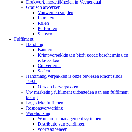
Drukwerk mogelijkheden in Veenendaal
Grafisch afwerken
Vouwen en snijden
Lamineren
Rillen
Perforeren
Stansen
Fulfilment
Handling
Banderen
Krimpverpakkingen biedt goede bescherming en
is betaalbaar
Couverteren
Sealen
Handmatig verpakken is onze bewezen kracht sinds
1993.
Om- en herverpakken
Uw marketing fulfilment uitbesteden aan een fulfilment
bedrijf
Logistieke fulfilment
Responsverwerking
Warehousing
Warehouse management systemen
Distributie van zendingen
voorraadbeheer